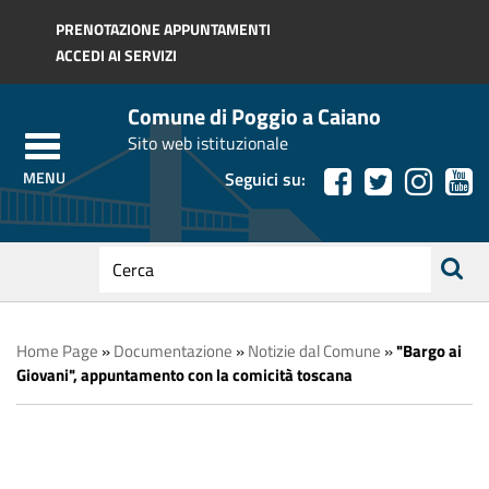
Regione Toscana
PRENOTAZIONE APPUNTAMENTI
ACCEDI AI SERVIZI
Comune di Poggio a Caiano
Sito web istituzionale
Seguici su:
testo
da
ricerca
cercare
Home Page
»
Documentazione
»
Notizie dal Comune
»
"Bargo ai
Giovani", appuntamento con la comicità toscana