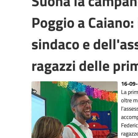
Suona la campane
Poggio a Caiano: i
sindaco e dell'as
ragazzi delle pri
16-09
La pri
oltre m
l’asses
accompa
Federic
ragazze