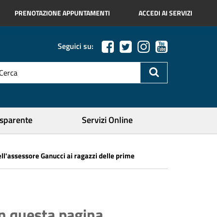
PRENOTAZIONE APPUNTAMENTI
ACCEDI AI SERVIZI
Seguici su:
esto
a
icerca
ercare
asparente
Servizi Online
ell'assessore Ganucci ai ragazzi delle prime
In questa pagina