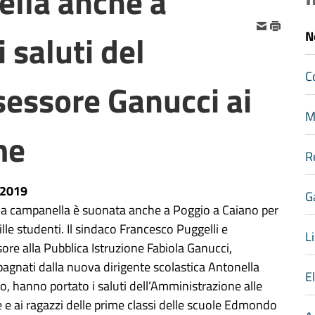
lla anche a
 saluti del
N
C
sessore Ganucci ai
M
me
R
-2019
G
ma campanella è suonata anche a Poggio a Caiano per
ille studenti. Il sindaco Francesco Puggelli e
Li
sore alla Pubblica Istruzione Fabiola Ganucci,
gnati dalla nuova dirigente scolastica Antonella
E
o, hanno portato i saluti dell’Amministrazione alle
 e ai ragazzi delle prime classi delle scuole Edmondo