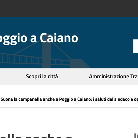
ggio a Caiano
t
d
r
c
Scopri la città
Amministrazione Tr
»
Suona la campanella anche a Poggio a Caiano: i saluti del sindaco e d