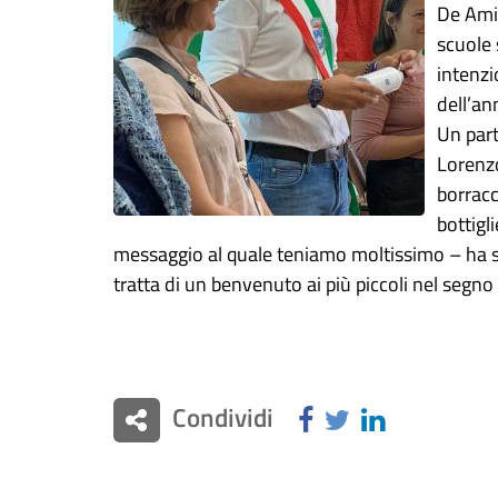
De Amic
scuole 
intenzi
dell’an
Un part
Lorenzo
borracc
bottigl
messaggio al quale teniamo moltissimo – ha spi
tratta di un benvenuto ai più piccoli nel segno 
Condividi