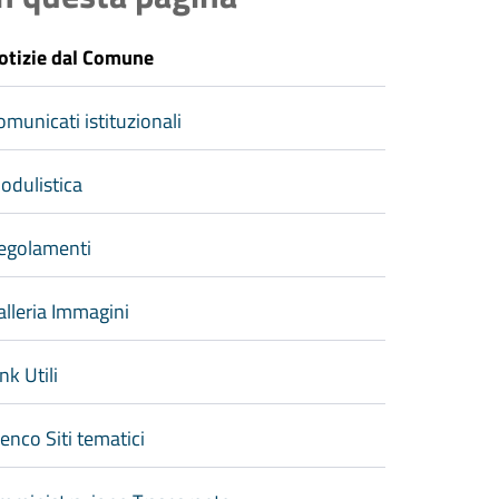
otizie dal Comune
omunicati istituzionali
odulistica
egolamenti
alleria Immagini
nk Utili
lenco Siti tematici