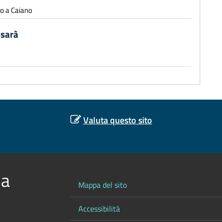
io a Caiano
 sarà
Valuta questo sito
 a
Mappa del sito
Accessibilità