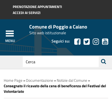
Regione Toscana
PRENOTAZIONE APPUNTAMENTI
ACCEDI AI SERVIZI
Comune di Poggio a Caiano
Sito web istituzionale
Seguici su:
testo
da
ricerca
cercare
Home Page
»
Documentazione
»
Notizie dal Comune
»
Consegnato il ricavato della cena di beneficenza del Festival del
Volontariato