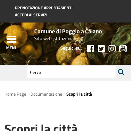
Regione Toscana
PRENOTAZIONE APPUNTAMENTI
ACCEDI AI SERVIZI
Comune di Poggio a Caiano
Sito web istituzionale
Seguici su:
testo
da
ricerca
cercare
Home Page
»
Documentazione
»
Scopri la città
Scopri la città