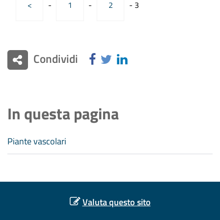
<
-
1
-
2
-
3
Condividi
In questa pagina
Piante vascolari
Valuta questo sito