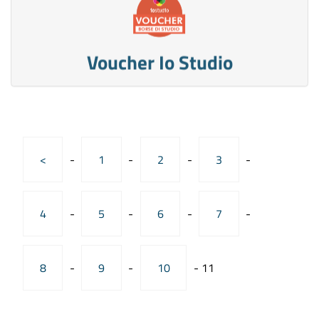
Voucher Io Studio
<
-
1
-
2
-
3
-
4
-
5
-
6
-
7
-
8
-
9
-
10
-
11