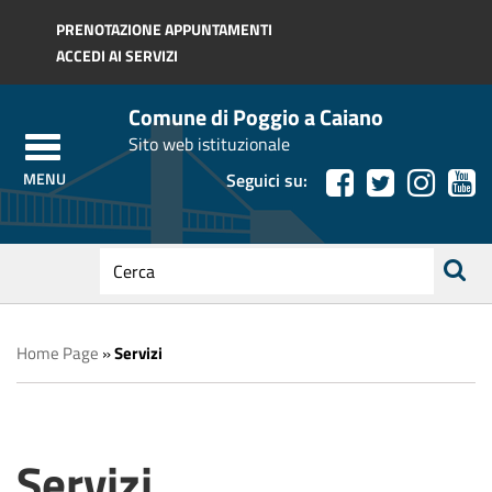
Regione Toscana
PRENOTAZIONE APPUNTAMENTI
ACCEDI AI SERVIZI
Comune di Poggio a Caiano
Sito web istituzionale
Seguici su:
testo
da
ricerca
cercare
Home Page
»
Servizi
Servizi