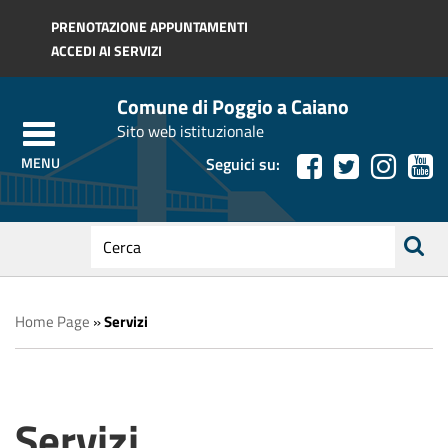
Regione Toscana
PRENOTAZIONE APPUNTAMENTI
ACCEDI AI SERVIZI
Comune di Poggio a Caiano
Sito web istituzionale
Seguici su:
testo
da
ricerca
cercare
Home Page
»
Servizi
Servizi