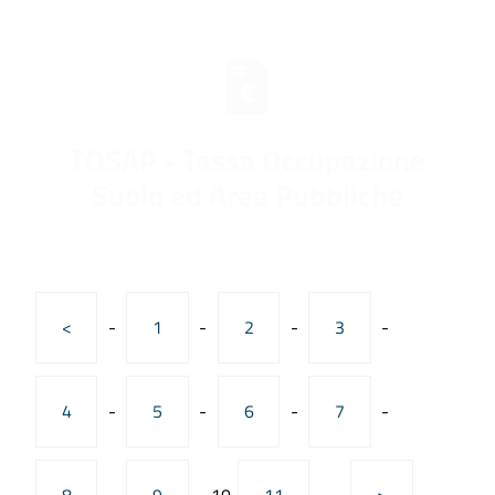
TOSAP - Tassa Occupazione
Suolo ed Aree Pubbliche
<
-
1
-
2
-
3
-
4
-
5
-
6
-
7
-