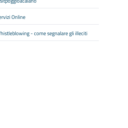
isitpoggioacaiano
ervizi Online
histleblowing - come segnalare gli illeciti