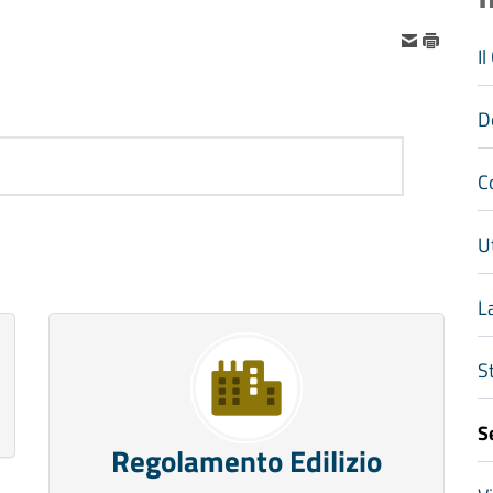
I
D
C
Ut
L
S
S
Regolamento Edilizio