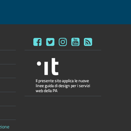
zione