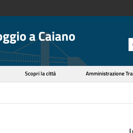
ggio a Caiano
t
d
r
c
Scopri la città
Amministrazione Tr