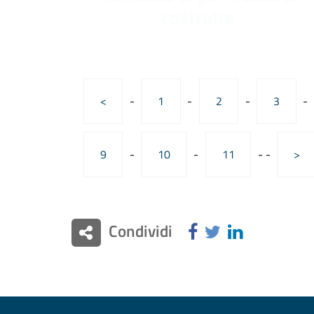
costruire
<
-
1
-
2
-
3
-
9
-
10
-
11
-
-
>
Condividi