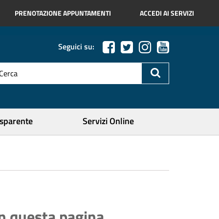
PRENOTAZIONE APPUNTAMENTI
ACCEDI AI SERVIZI
Seguici su:
esto
a
icerca
ercare
asparente
Servizi Online
In questa pagina