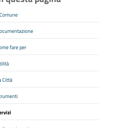
l Comune
ocumentazione
ome fare per
ilità
a Città
trumenti
ervizi