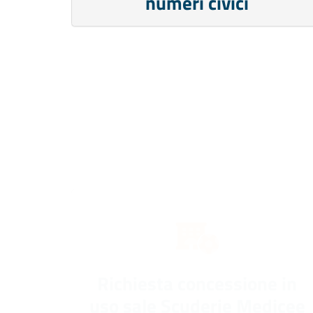
numeri civici
Richiesta concessione in
uso sale Scuderie Medicee