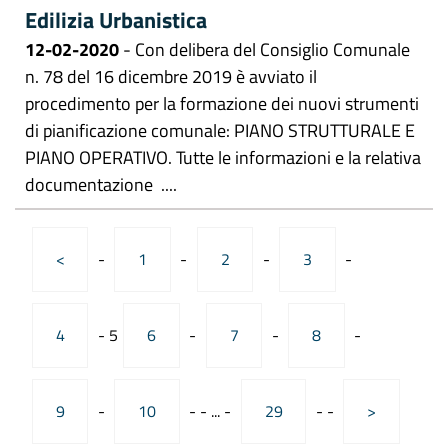
Edilizia Urbanistica
12-02-2020
- Con delibera del Consiglio Comunale
n. 78 del 16 dicembre 2019 è avviato il
procedimento per la formazione dei nuovi strumenti
di pianificazione comunale: PIANO STRUTTURALE E
PIANO OPERATIVO. Tutte le informazioni e la relativa
documentazione ....
<
-
1
-
2
-
3
-
4
-
5
6
-
7
-
8
-
9
-
10
-
-
...
-
29
-
-
>