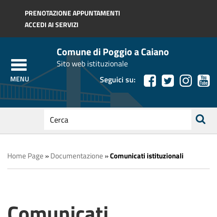
Regione Toscana
PRENOTAZIONE APPUNTAMENTI
ACCEDI AI SERVIZI
Comune di Poggio a Caiano
Sito web istituzionale
Seguici su:
testo
da
ricerca
cercare
Home Page
»
Documentazione
»
Comunicati istituzionali
Comunicati