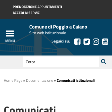
Regione Toscana
PRENOTAZIONE APPUNTAMENTI
ACCEDI AI SERVIZI
Comune di Poggio a Caiano
Sito web istituzionale
Seguici su:
testo
da
ricerca
cercare
Home Page
»
Documentazione
»
Comunicati istituzionali
Comunicati