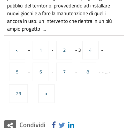
pubblici del territorio, provvedendo ad installare
nuovi giochi e a fare la manutenzione di quelli
ancora in uso: un intervento che rientra in un più
ampio progetto ....
<
-
1
-
2
-
3
4
-
5
-
6
-
7
-
8
-
-
...
-
29
-
-
>
Condividi