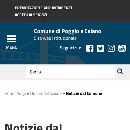
Regione Toscana
PRENOTAZIONE APPUNTAMENTI
ACCEDI AI SERVIZI
Comune di Poggio a Caiano
Sito web istituzionale
Seguici su:
testo
da
ricerca
cercare
Home Page
»
Documentazione
»
Notizie dal Comune
Notizie dal