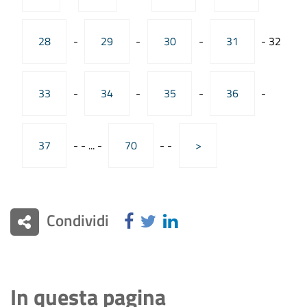
28
-
29
-
30
-
31
-
32
33
-
34
-
35
-
36
-
37
-
-
...
-
70
-
-
>
Condividi
In questa pagina