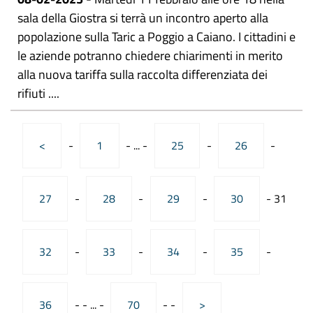
sala della Giostra si terrà un incontro aperto alla
popolazione sulla Taric a Poggio a Caiano. I cittadini e
le aziende potranno chiedere chiarimenti in merito
alla nuova tariffa sulla raccolta differenziata dei
rifiuti ....
<
-
1
-
...
-
25
-
26
-
27
-
28
-
29
-
30
-
31
32
-
33
-
34
-
35
-
36
-
-
...
-
70
-
-
>