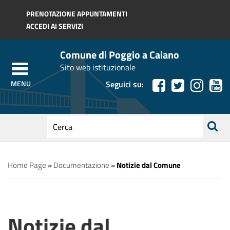
Regione Toscana
PRENOTAZIONE APPUNTAMENTI
ACCEDI AI SERVIZI
Comune di Poggio a Caiano
Sito web istituzionale
Seguici su:
testo
da
ricerca
cercare
Home Page
»
Documentazione
»
Notizie dal Comune
Notizie dal