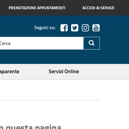
PRENOTAZIONE APPUNTAMENTI
ACCEDI AI SERVIZI
Seguici su:
esto
a
icerca
ercare
asparente
Servizi Online
In questa pagina