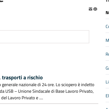
N
C
M
R
G
trasporti a rischio
Li
generale nazionale di 24 ore. Lo sciopero è indetto
 da USB – Unione Sindacale di Base Lavoro Privato,
E
el Lavoro Privato e ....