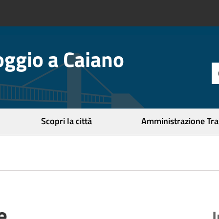
ggio a Caiano
t
d
r
c
Scopri la città
Amministrazione Tr
e