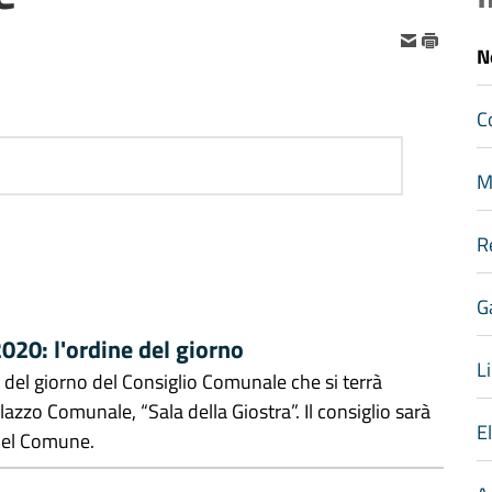
N
C
M
R
G
020: l'ordine del giorno
Li
e del giorno del Consiglio Comunale che si terrà
azzo Comunale, “Sala della Giostra”. Il consiglio sarà
E
del Comune.