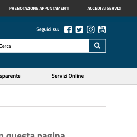
PRENOTAZIONE APPUNTAMENTI
ACCEDI AI SERVIZI
Seguici su:
esto
a
icerca
ercare
asparente
Servizi Online
In questa pagina