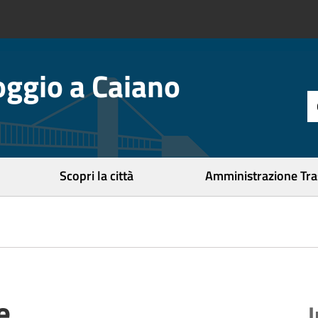
ggio a Caiano
t
d
r
c
Scopri la città
Amministrazione Tr
e