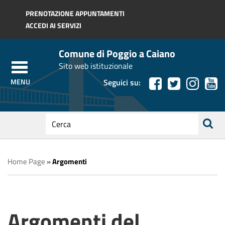
Regione Toscana
PRENOTAZIONE APPUNTAMENTI
ACCEDI AI SERVIZI
Comune di Poggio a Caiano
Sito web istituzionale
Seguici su:
testo
da
ricerca
cercare
Home Page
»
Argomenti
Argomenti del