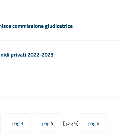
unisce commissione giudicatrice
i nidi privati 2022-2023
pag 3
pag 4
[ pag 5]
pag 6