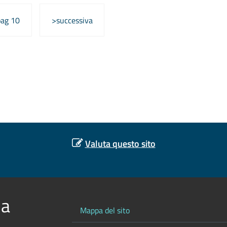
pag 10
>successiva
Valuta questo sito
 a
Mappa del sito