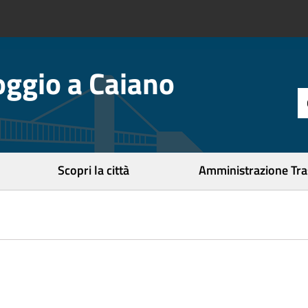
ggio a Caiano
t
d
r
c
Scopri la città
Amministrazione Tr