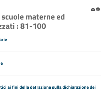
e scuole materne ed
izzati : 81-100
arie
le
ci ai fini della detrazione sulla dichiarazione dei