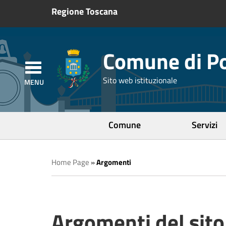
Regione Toscana
Comune di Po
Sito web istituzionale
Comune
Servizi
Home Page
»
Argomenti
Argomenti del sito