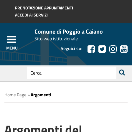
Regione Toscana
PRENOTAZIONE APPUNTAMENTI
ACCEDI AI SERVIZI
Comune di Poggio a Caiano
Sito web istituzionale
Seguici su:
testo
da
ricerca
cercare
Home Page
»
Argomenti
Argomenti del