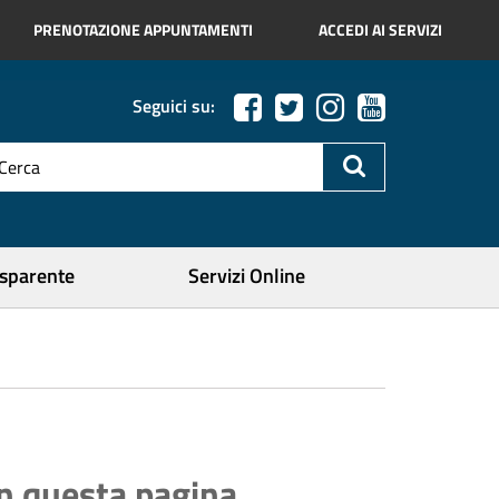
PRENOTAZIONE APPUNTAMENTI
ACCEDI AI SERVIZI
Seguici su:
esto
a
icerca
ercare
asparente
Servizi Online
In questa pagina