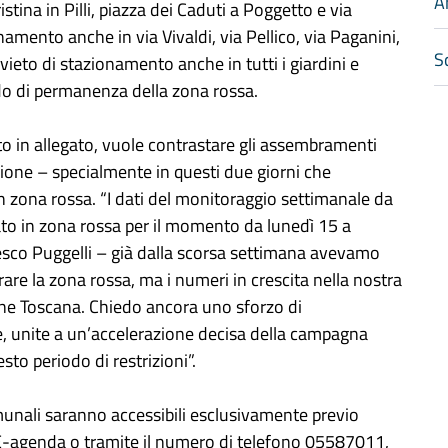
A
istina in Pilli, piazza dei Caduti a Poggetto e via
onamento anche in via Vivaldi, via Pellico, via Paganini,
Sc
ivieto di stazionamento anche in tutti i giardini e
iodo di permanenza della zona rossa.
o in allegato, vuole contrastare gli assembramenti
gione – specialmente in questi due giorni che
in zona rossa. “I dati del monitoraggio settimanale da
ato in zona rossa per il momento da lunedì 15 a
sco Puggelli – già dalla scorsa settimana avevamo
are la zona rossa, ma i numeri in crescita nella nostra
one Toscana. Chiedo ancora uno sforzo di
e, unite a un’accelerazione decisa della campagna
sto periodo di restrizioni”.
comunali saranno accessibili esclusivamente previo
 E-agenda o tramite il numero di telefono 05587011,