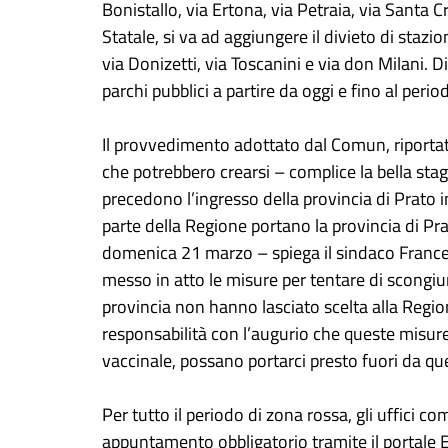
Bonistallo, via Ertona, via Petraia, via Santa Cr
Statale, si va ad aggiungere il divieto di stazi
via Donizetti, via Toscanini e via don Milani. D
parchi pubblici a partire da oggi e fino al per
Il provvedimento adottato dal Comun, riportat
che potrebbero crearsi – complice la bella sta
precedono l’ingresso della provincia di Prato 
parte della Regione portano la provincia di Pr
domenica 21 marzo – spiega il sindaco France
messo in atto le misure per tentare di scongiur
provincia non hanno lasciato scelta alla Regi
responsabilità con l’augurio che queste misur
vaccinale, possano portarci presto fuori da que
Per tutto il periodo di zona rossa, gli uffici 
appuntamento obbligatorio tramite il portale