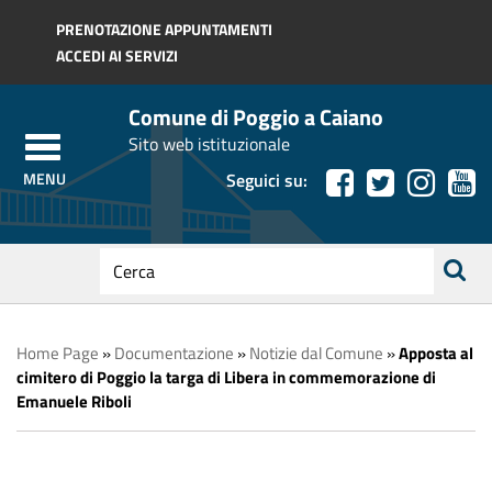
Regione Toscana
PRENOTAZIONE APPUNTAMENTI
ACCEDI AI SERVIZI
Comune di Poggio a Caiano
Sito web istituzionale
Seguici su:
testo
da
ricerca
cercare
Home Page
»
Documentazione
»
Notizie dal Comune
»
Apposta al
cimitero di Poggio la targa di Libera in commemorazione di
Emanuele Riboli