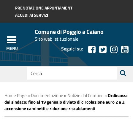
Regione Toscana
PRENOTAZIONE APPUNTAMENTI
ACCEDI AI SERVIZI
Comune di Poggio a Caiano
Sito web istituzionale
Seguici su:
testo
da
ricerca
cercare
Home Page
»
Documentazione
»
Notizie dal Comune
»
Ordinanza
del sindaco: fino al 19 gennaio divieto di circolazione euro 2 e 3,
accensione caminetti e riduzione riscaldamenti